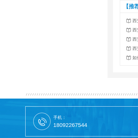
【推
西
西
西
西
如
手机：
18092267544