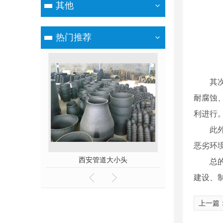
其他
热门推荐
其
耐腐蚀
利进行
此
恶劣环
弯头
西安管道大小头
西安国标
总
建设、
上一篇