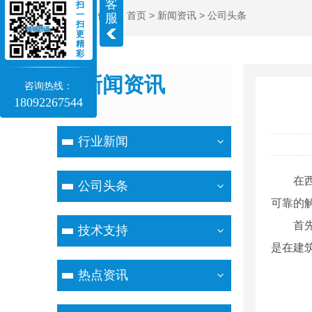
客
扫
当前位置：
首页
>
新闻资讯
>
公司头条
一
服
扫
更
精
彩
新闻资讯
咨询热线：
18092267544
NEWS
行业新闻
在
公司头条
可靠的
首
技术支持
是在建
热点资讯