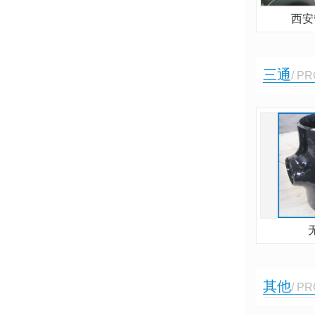
西安
三通
/ P
其他
/ P