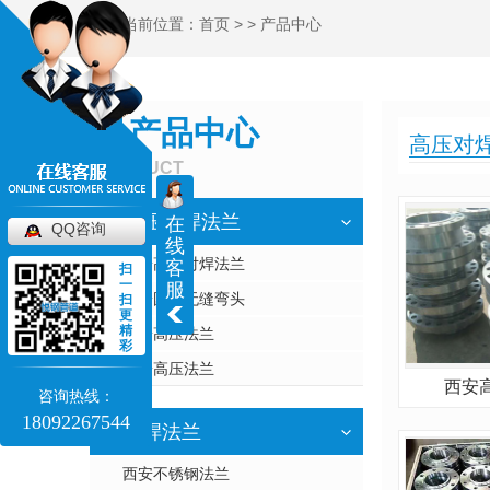
当前位置：
首页
> >
产品中心
产品中心
高压对
PRODUCT
高压对焊法兰
在
QQ咨询
线
西安高压对焊法兰
客
扫
一
服
西安国标无缝弯头
扫
更
精
西安高压法兰
彩
西安高压法兰
西安
咨询热线：
18092267544
平焊法兰
西安不锈钢法兰