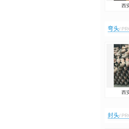
西
弯头
/ P
西
封头
/ P