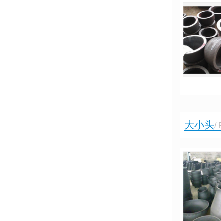
大小头
/