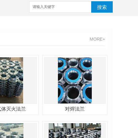
搜索
MORE+
气体灭火法兰
对焊法兰